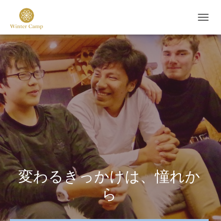
ナ
ビ
ゲ
ー
シ
ョ
ン
を
切
り
替
え
変わるきっかけは、憧れか
ら