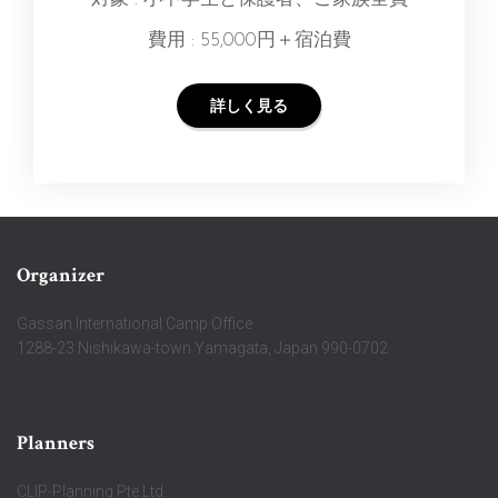
費用 : 55,000円＋宿泊費
詳しく見る
Organizer
Gassan International Camp Office
1288-23 Nishikawa-town Yamagata, Japan 990-0702
Planners
CLIP-Planning Pte.Ltd.