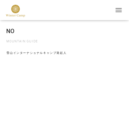
I AM
ナ
ビ
ゲ
N
O
B
O
R
U
ー
シ
ョ
MOUNTAIN GUIDE
ン
を
雪山インターナショナルキャンプ発起人
切
り
替
え